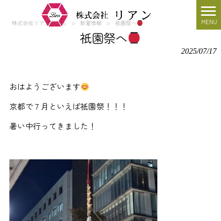
MENU
株式会社リアン HOME
>
新着情報
>
祇園祭へ
祇園祭へ
2025/07/17
おはようございます
京都で７月といえば祇園祭！！！
暑い中行ってきました！