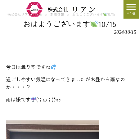
MENU
株式会社リアン HOME
>
新着情報
>
おはようございます
10/15
おはようございます
10/15
2024/10/15
今日は曇り空ですね
過ごしやすい気温になってきましたがお昼から雨なの
か・・・？
雨は嫌です
(´；ω；`)ｳｩｩ